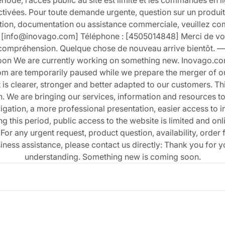
riode, l’accès public au site est limité et les commandes en l
ivées. Pour toute demande urgente, question sur un produit, d
on, documentation ou assistance commerciale, veuillez co
 : [info@inovago.com] Téléphone : [4505014848] Merci de vot
 compréhension. Quelque chose de nouveau arrive bientôt. 
oon We are currently working on something new. Inovago.co
 are temporarily paused while we prepare the merger of ou
is clearer, stronger and better adapted to our customers. Th
tion. We are bringing our services, information and resources to
igation, a more professional presentation, easier access to i
ng this period, public access to the website is limited and o
For any urgent request, product question, availability, order 
ness assistance, please contact us directly: Thank you for yo
understanding. Something new is coming soon.