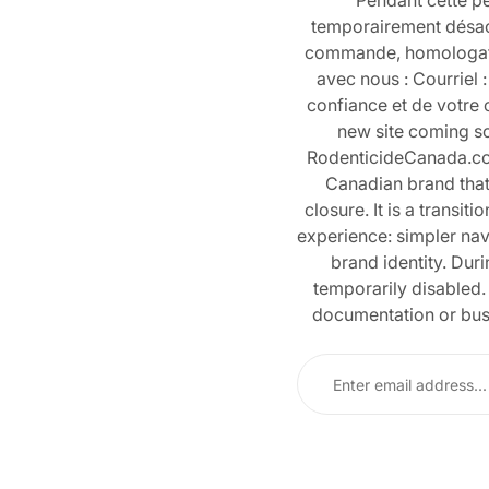
Pendant cette pé
temporairement désact
commande, homologati
avec nous : Courriel
confiance et de votre
new site coming s
RodenticideCanada.com
Canadian brand that 
closure. It is a transi
experience: simpler nav
brand identity. Duri
temporarily disabled. 
documentation or busi