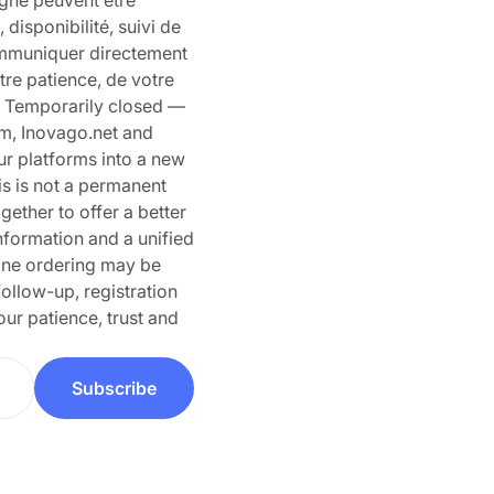
igne peuvent être
isponibilité, suivi de
mmuniquer directement
re patience, de votre
— Temporarily closed —
m, Inovago.net and
r platforms into a new
is is not a permanent
gether to offer a better
nformation and a unified
nline ordering may be
follow-up, registration
ur patience, trust and
Subscribe